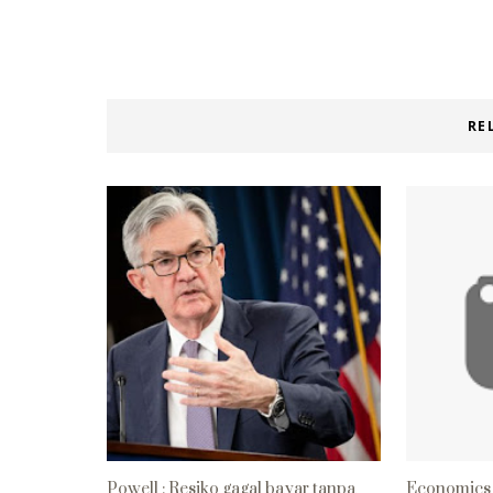
RE
Powell : Resiko gagal bayar tanpa
Economics 